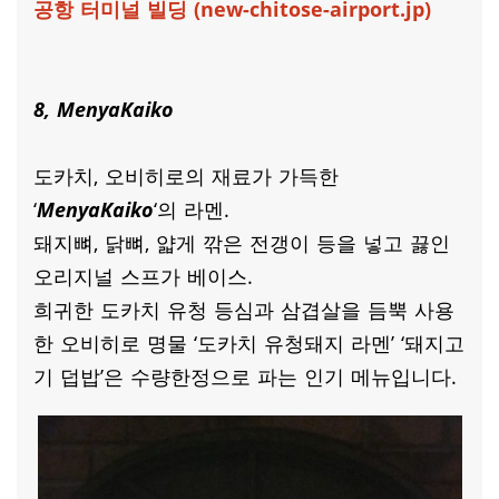
공항 터미널 빌딩 (new-chitose-airport.jp)
8, MenyaKaiko
도카치, 오비히로의 재료가 가득한
‘
MenyaKaiko
‘의 라멘.
돼지뼈, 닭뼈, 얇게 깎은 전갱이 등을 넣고 끓인
오리지널 스프가 베이스.
희귀한 도카치 유청 등심과 삼겹살을 듬뿍 사용
한 오비히로 명물 ‘도카치 유청돼지 라멘’ ‘돼지고
기 덥밥’은 수량한정으로 파는 인기 메뉴입니다.