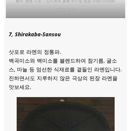
층별 지도 | 신치토세 공항 터미널 빌딩 (new-chitose-
출처:
airport.jp)
7, Shirakaba-Sansou
삿포로 라멘의 정통파.
백곡미소와 백미소를 블렌드하여 참기름, 굴소
스, 마늘 등 엄선한 식재료를 곁들인 라멘입니다.
진하면서도 지루하지 않은 극상의 된장 라멘을
맛보세요.