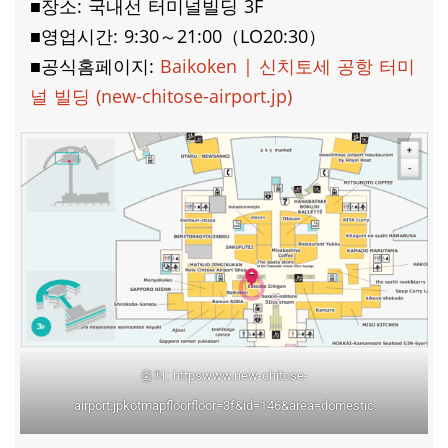
■장소: 국내선 터미널빌딩 3F
■영업시간: 9:30～21:00（LO20:30）
■공식홈페이지:
Baikoken | 신치토세 공항 터미
널 빌딩 (new-chitose-airport.jp)
출처: httpswww.new-chitose-
airport.jpkotmapfloorfloor=3f&id=146&area=domestic