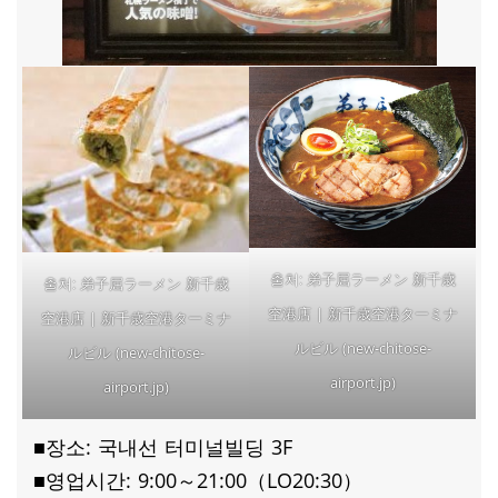
弟子屈ラーメン 新千歳
출처:
弟子屈ラーメン 新千歳
출처:
空港店 | 新千歳空港ターミナ
空港店 | 新千歳空港ターミナ
ルビル (new-chitose-
ルビル (new-chitose-
airport.jp)
airport.jp)
■장소: 국내선 터미널빌딩 3F
■영업시간: 9:00～21:00（LO20:30）