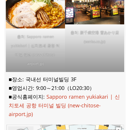
新千歳空港 雪あかり店
출처:
Sapporo ramen
출처:
(senka.co.jp)
yukiakari | 신치토세 공항 터
미널 빌딩 (new-chitose-
airport.jp)
■장소: 국내선 터미널빌딩 3F
■영업시간: 9:00～21:00（LO20:30）
■공식홈페이지:
Sapporo ramen yukiakari | 신
치토세 공항 터미널 빌딩 (new-chitose-
airport.jp)