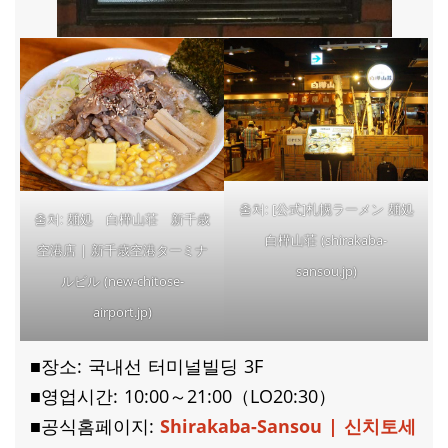
[公式]札幌ラーメン 麺処
출처:
麺処 白樺山荘 新千歳
출처:
白樺山荘 (shirakaba-
空港店 | 新千歳空港ターミナ
sansou.jp)
ルビル (new-chitose-
airport.jp)
■장소: 국내선 터미널빌딩 3F
■영업시간: 10:00～21:00（LO20:30）
■
공식홈페이지:
Shirakaba-Sansou | 신치토세