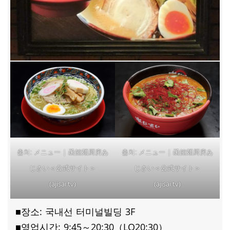
メニュー | 函館麺厨房あ
メニュー | 函館麺厨房あ
출처:
출처:
じさい＜公式サイト＞
じさい＜公式サイト＞
(ajisai.tv)
(ajisai.tv)
■장소: 국내선 터미널빌딩 3F
■영업시간: 9:45～20:30（LO20:30）