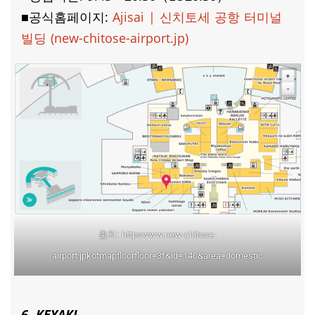
■공식홈페이지:
Ajisai | 신치토세 공항 터미널
빌딩 (new-chitose-airport.jp)
출처: httpswww.new-chitose-
airport.jpkotmapfloorfloor=3f&id=140&area=domestic
6, KEYAKI