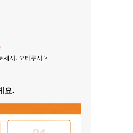
은
토세시, 오타루시 >
게요.