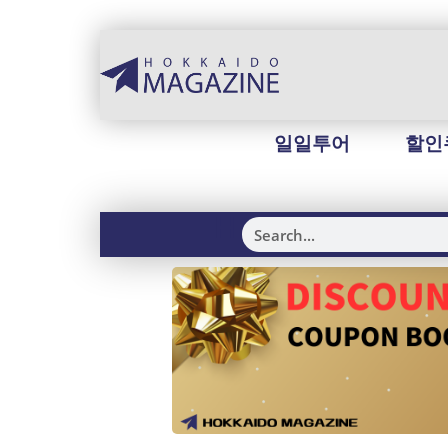
일일투어
할인
H