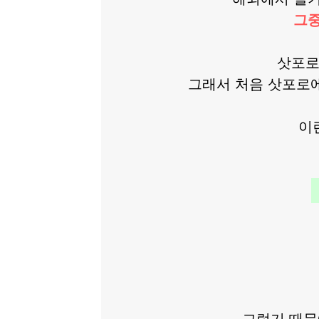
그중
삿포로
그래서 처음 삿포로에
이
그렇기 때문