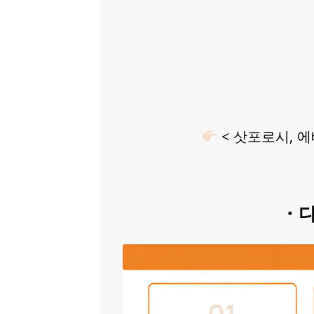
< 삿포로시, 
・