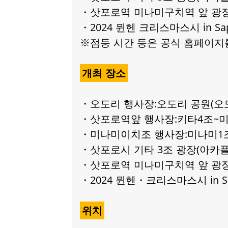
・삿포로역 미나미구치역 앞 광장 행
・2024 뮌헨 크리스마스시 in Sa
※점등 시간 등은 공식 홈페이
개최 장소
・오도리 행사장:오도리 공원(오도
・삿포로역앞 행사장:키타4조~미
・미나미이치조 행사장:미나미1조
・삿포로시 기타 3조 광장(아카플라
・삿포로역 미나미구치역 앞 광장 
・2024 뮌헨・크리스마스시 in S
위치