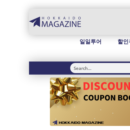
일일투어
할인
H