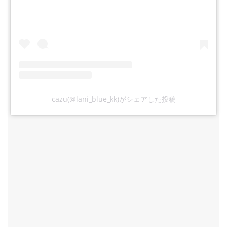
cazu(@lani_blue_kk)がシェアした投稿