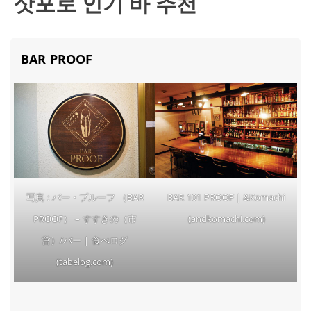
삿포로 인기 바 추천
BAR PROOF
写真 : バー・プルーフ （BAR
BAR 101 PROOF｜&Komachi
PROOF） – すすきの（市
(andkomachi.com)
営）/バー | 食べログ
(tabelog.com)