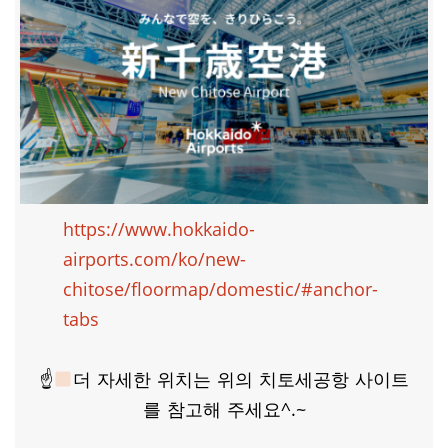
https://www.hokkaido-
airports.com/ko/new-
chitose/floormap/domestic/#anchor-
tabs
☝
더 자세한 위치는 위의 치토세공항 사이트
를 참고해 주세요^.~