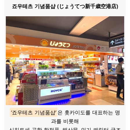
죠우테츠 기념품샵 (じょうてつ新千歳空港店)
‘죠우테츠 기념품샵’
은 홋카이도를 대표하는 명
과를 비롯해
신치토세 공항 한정품, 해산물, 인기 캐릭터 굿즈