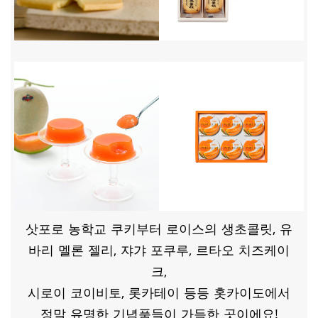
삿포로 농학교 쿠키부터 로이스의 생초콜릿, 유
바리 멜론 젤리, 쟈갸 포쿠루, 르타오 치즈케이
크,
시로이 코이비토, 롯카테이 등등 홋카이도에서
정말 유명한 기념품들이 가득한 곳이에요!