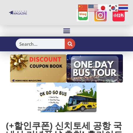
H
(+할인쿠폰) 신치토세 공항 국