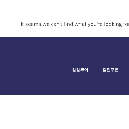
It seems we can’t find what you’re looking f
일일투어
할인쿠폰