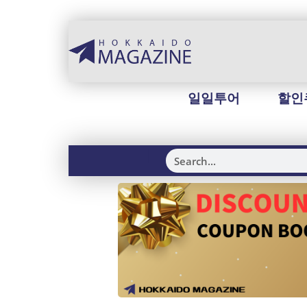
일일투어
할인
H