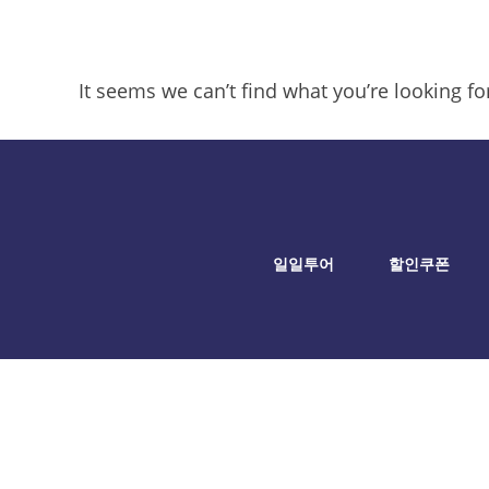
It seems we can’t find what you’re looking f
일일투어
할인쿠폰