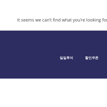
It seems we can’t find what you’re looking f
일일투어
할인쿠폰