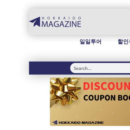
일일투어
할인
H