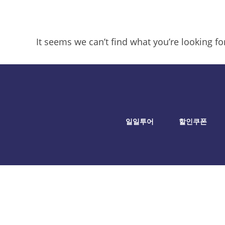
It seems we can’t find what you’re looking f
일일투어
할인쿠폰