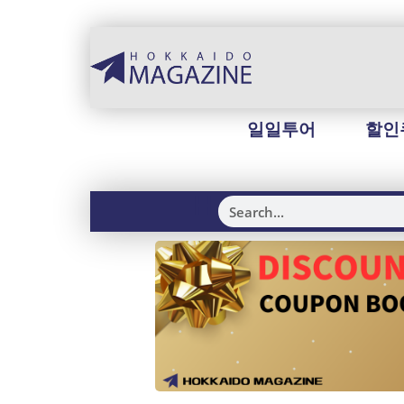
일일투어
할인
H