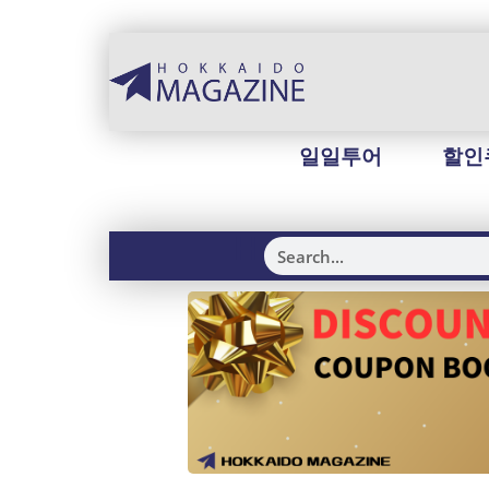
일일투어
할인
H