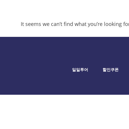
It seems we can’t find what you’re looking f
일일투어
할인쿠폰