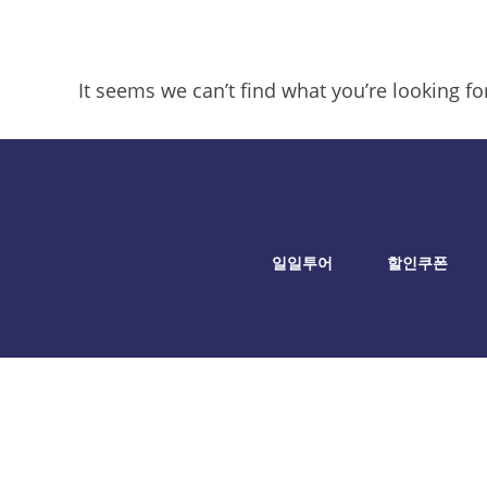
It seems we can’t find what you’re looking f
일일투어
할인쿠폰