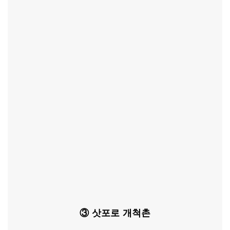
③ 삿포로 개척촌