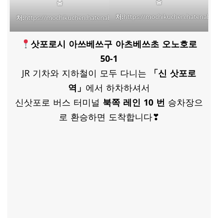
출
출
처:
https://mochikuchen.hatenablo
처:
https://mochikuchen.hatenablog.com/entry/2018/05/05/231754
삿포로시 아쓰베쓰구 아츠베쓰초 오노호로
50-1
JR 기차와 지하철이 모두 다니는
「신 삿포로
역」
에서 하차하셔서
신삿포로 버스 터미널
북쪽 레인 10 번
승차장으
로 환승하면 도착합니다❣