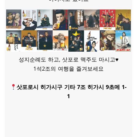
성지순례도 하고, 삿포로 맥주도 마시고♥
1석2조의 여행을 즐겨보세요
삿포로시 히가시구 기타 7조 히가시
9
초메
1-
1