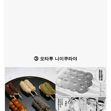
③ 오타루 니이쿠라야