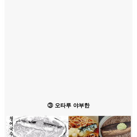
③ 오타루 야부한