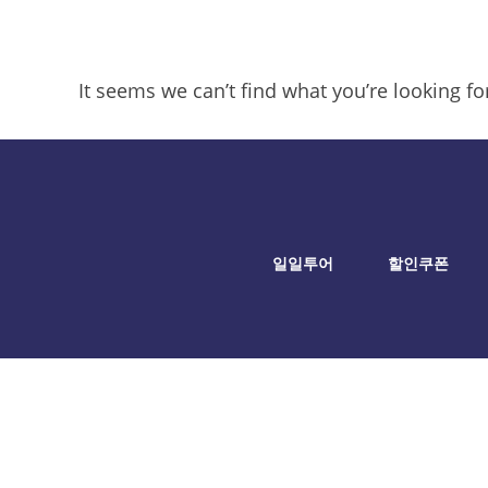
It seems we can’t find what you’re looking f
일일투어
할인쿠폰