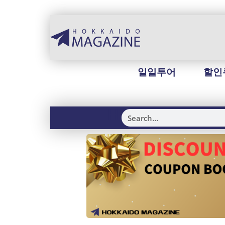
일일투어
할인
H