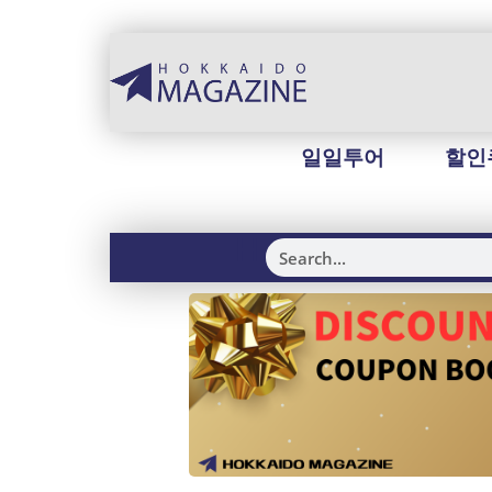
일일투어
할인
H