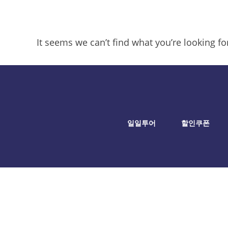
It seems we can’t find what you’re looking f
일일투어
할인쿠폰