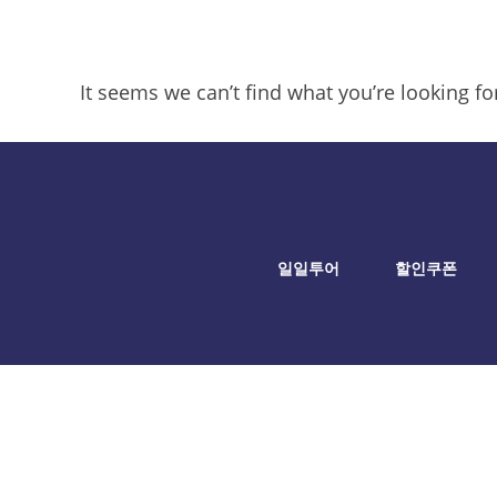
It seems we can’t find what you’re looking f
일일투어
할인쿠폰