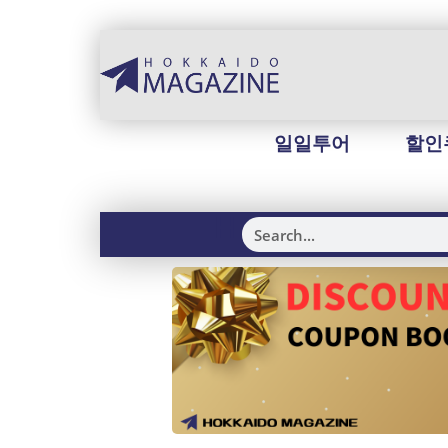
일일투어
할인
H