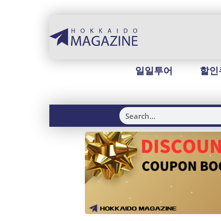
일일투어
할인
H