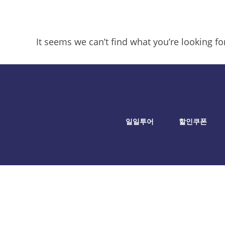
It seems we can’t find what you’re looking f
일일투어
할인쿠폰