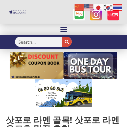
H
삿포로 라멘 골목! 삿포로 라멘