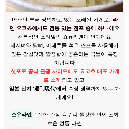
1975년 부터 영업하고 있는 오래된 가게로,
라
멘 요코쵸에서도 전통 있는 점포 중에 하나
에요
전통적인 스타일의 쇼유라멘이 인기에요
돼지벼와 닭뼈, 어패류를 섞은 스프를 사용해서
깊은 감칠맛과 깔끔함이 공존하는 국물이 특징
이랍니다
삿포로 공식 관광 사이트에도 요코쵸 대표 가게
로 소개
되고 있고,
일본 잡지 ‘週刊現代’에서 수상 경력
까지 있는 가
게에요!
​소유라멘
: 진한 간장 육수과 쫄깃한 면이 조화
로운 정통 라멘