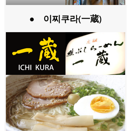
●
이찌쿠라
(一蔵)