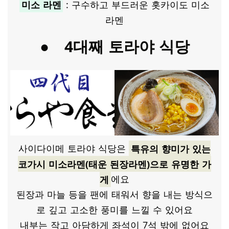
미소 라멘
​ : 구수하고 부드러운 홋카이도 미소
라멘
● 4대째 토라야 식당
사이다이메 토라야 식당은
특유의 향미가 있는
코가시 미소라멘(태운 된장라멘)으로 유명한 가
게
에요
된장과 마늘 등을 팬에 태워서 향을 내는 방식으
로 깊고 고소한 풍미를 느낄 수 있어요
내부는 작고 아담하게 좌석이 7석 밖에 없어요