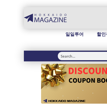
일일투어
할인
H