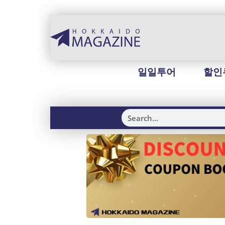
일일투어
할인
H