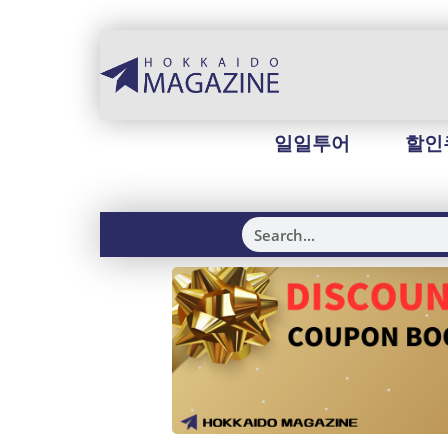
일일투어
할인
H