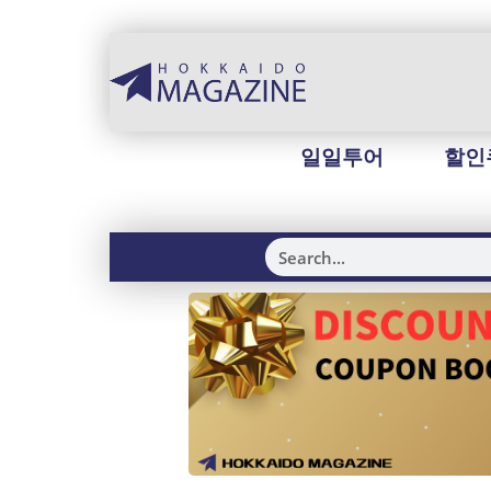
일일투어
할인
H