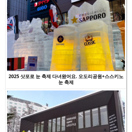
2025 삿포로 눈 축제 다녀왔어요. 오도리공원+스스키노
눈 축제