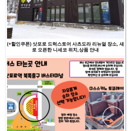
(+할인쿠폰) 삿포로 드럭스토어 사츠도라 리뉴얼 장소, 새
로 오픈한 니세코 위치,상품 안내