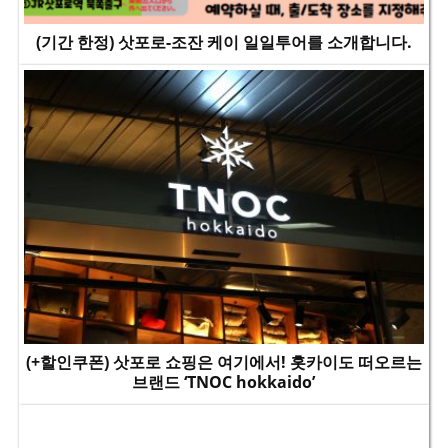
(기간 한정) 삿포로-조잔 케이 일일투어를 소개합니다.
(+할인쿠폰) 삿포로 쇼핑은 여기에서! 홋카이도 떠오르는
브랜드 ‘TNOC hokkaido’