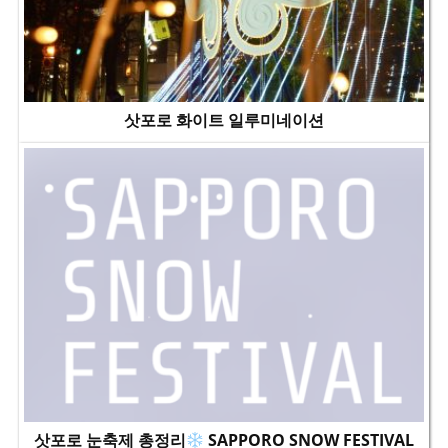
삿포로 화이트 일루미네이션
삿포로 눈축제 총정리
SAPPORO SNOW FESTIVAL