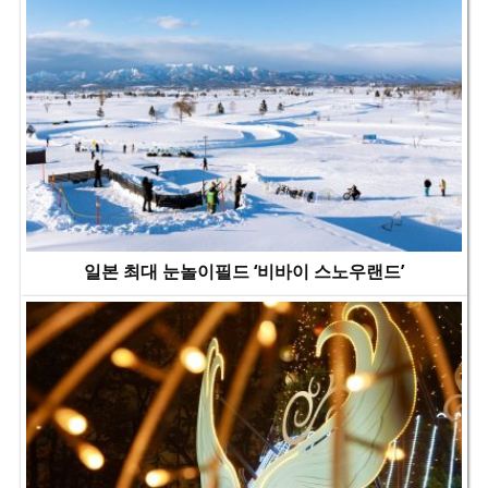
일본 최대 눈놀이필드 ‘비바이 스노우랜드’