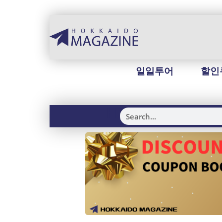
일일투어
할인
H