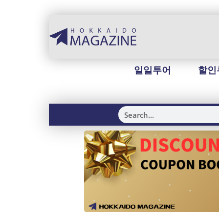
일일투어
할인
H