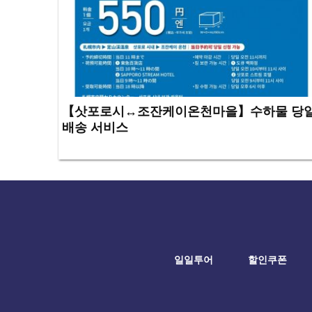
【삿포로시↔조잔케이온천마을】수하물 당
배송 서비스
일일투어
할인쿠폰