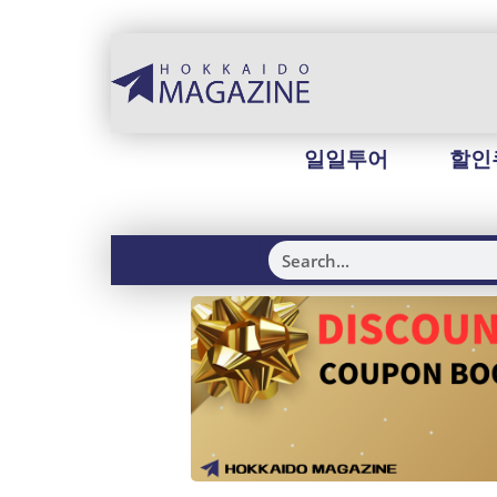
일일투어
할인
H