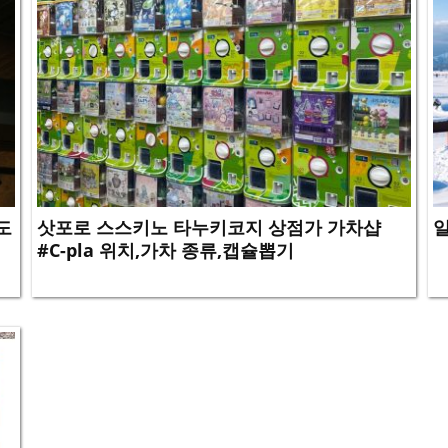
도
삿포로 스스키노 타누키코지 상점가 가차샵
일
#C-pla 위치,가차 종류,캡슐뽑기