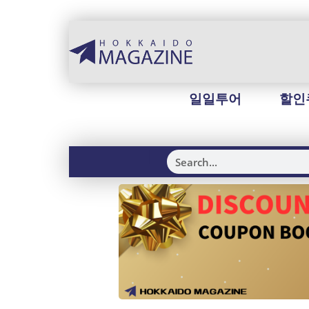
일일투어
할인
H