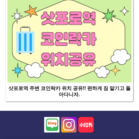
삿포로역 주변 코인락카 위치 공유!! 편하게 짐 맡기고 돌
아다니자.