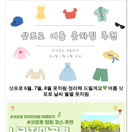
삿포로 6월, 7월, 8월 옷차림 정리해 드릴게요
여름 삿
포로 날씨 월별 옷차림