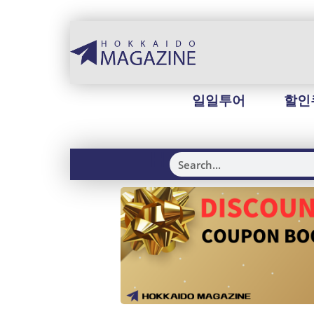
일일투어
할인
H