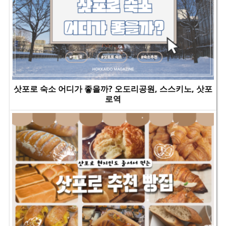
삿포로 숙소 어디가 좋을까? 오도리공원, 스스키노, 삿포
로역