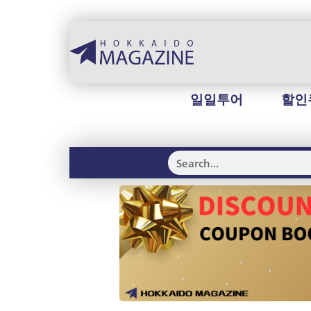
일일투어
할인
H