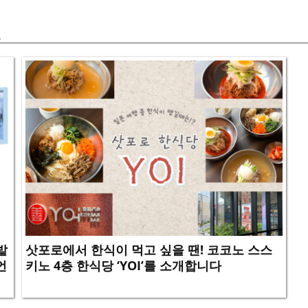
보
밭
삿포로에서 한식이 먹고 싶을 땐! 코코노 스스
언
키노 4층 한식당 ‘YOI’를 소개합니다