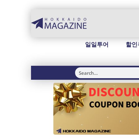
일일투어
할인
H