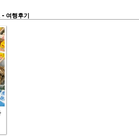
-
보
여행후기
아