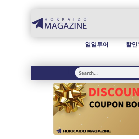
일일투어
할인
H