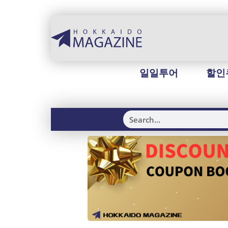
일일투어
할인
H