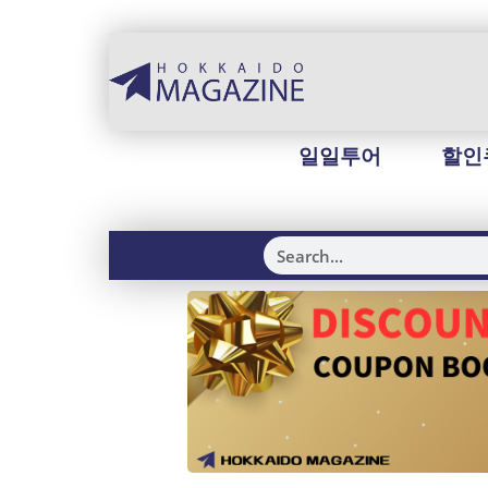
일일투어
할인
H