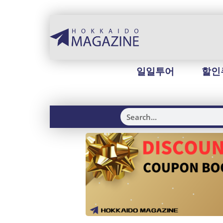
일일투어
할인
H