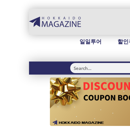
일일투어
할인
H