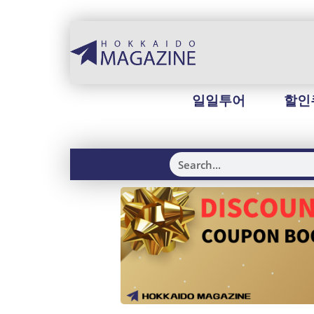
일일투어
할인
H