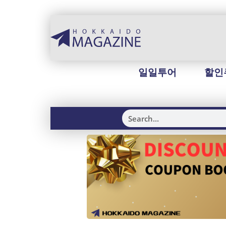
일일투어
할인
H