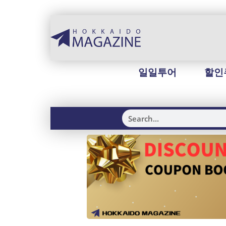
일일투어
할인
H