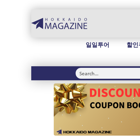
일일투어
할인
H