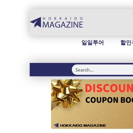
일일투어
할인
H