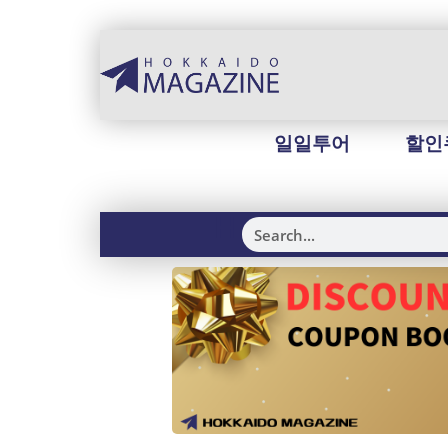
일일투어
할인
H