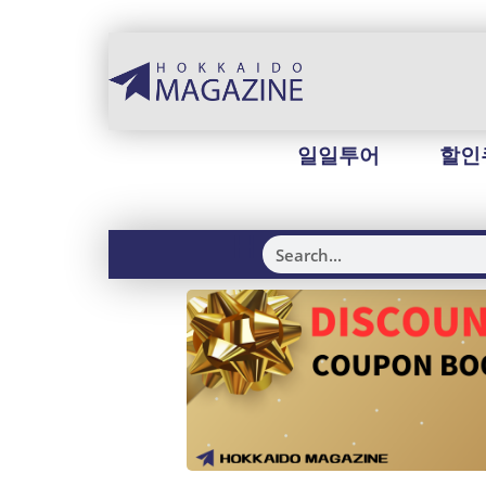
일일투어
할인
H