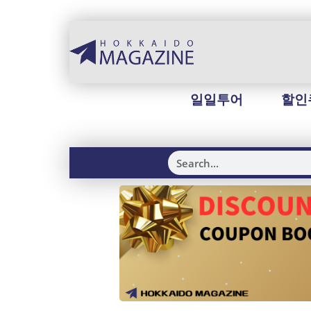
일일투어
할인
H