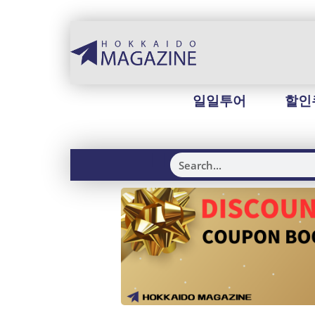
일일투어
할인
H