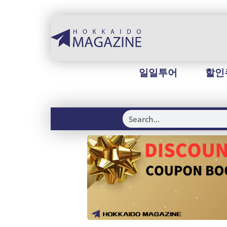
일일투어
할인
H