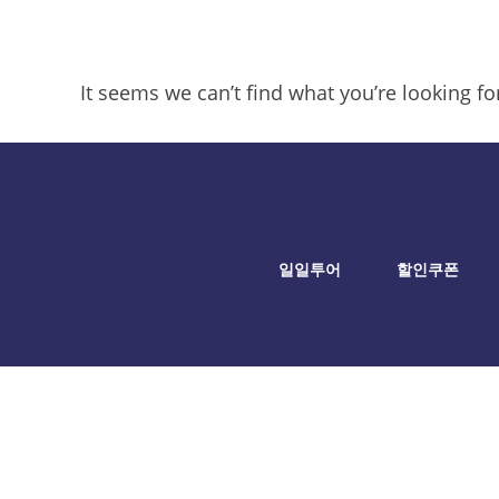
It seems we can’t find what you’re looking f
일일투어
할인쿠폰