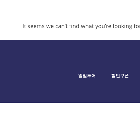
It seems we can’t find what you’re looking f
일일투어
할인쿠폰