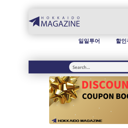
일일투어
할인
H