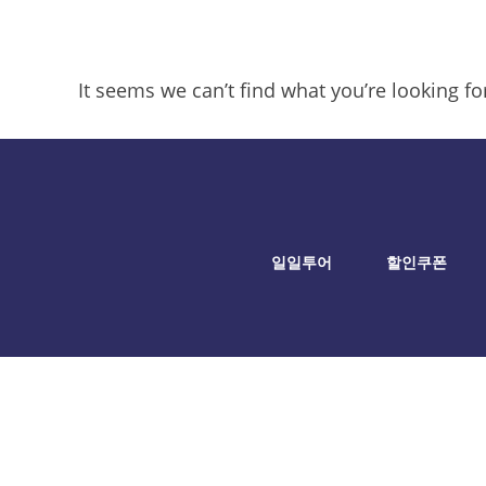
It seems we can’t find what you’re looking f
일일투어
할인쿠폰