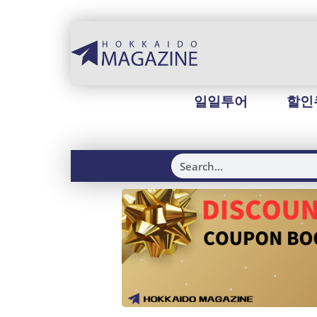
일일투어
할인
H